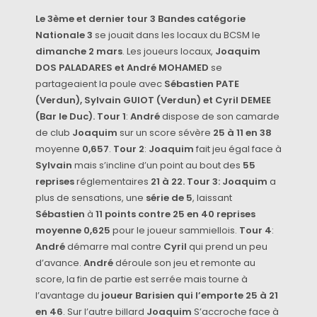
Le 3ème et dernier tour 3 Bandes catégorie
Nationale 3
se jouait dans les locaux du BCSM le
dimanche 2 mars
. Les joueurs locaux,
Joaquim
DOS PALADARES et André MOHAMED
se
partageaient la poule avec
Sébastien PATE
(Verdun), Sylvain GUIOT (Verdun) et Cyril DEMEE
(Bar le Duc). Tour 1
:
André
dispose de son camarde
de club
Joaquim
sur un score sévère
25 à 11 en 38
moyenne
0,657
.
Tour 2
:
Joaquim
fait jeu égal face à
Sylvain
mais s’incline d’un point au bout des
55
reprises
réglementaires
21 à 22.
Tour 3:
Joaquim
a
plus de sensations, une
série de 5
, laissant
Sébastien
à
11 points contre 25 en 40 reprises
moyenne 0,625
pour le joueur sammiellois.
Tour 4
:
André
démarre mal contre
Cyril
qui prend un peu
d’avance.
André
déroule son jeu et remonte au
score, la fin de partie est serrée mais tourne à
l’avantage du
joueur Barisien qui l’emporte 25 à 21
en 46
. Sur l’autre billard
Joaquim
S’accroche face à